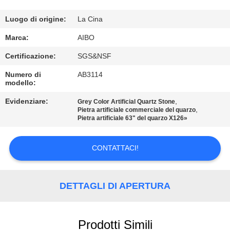
CONTROLLO
DI
Luogo di origine:
La Cina
QUALITÀ
Marca:
AIBO
Certificazione:
SGS&NSF
CONTATTICI
Numero di
AB3114
modello:
NOTIZIE
Evidenziare:
,
Grey Color Artificial Quartz Stone
,
Pietra artificiale commerciale del quarzo
Pietra artificiale 63" del quarzo X126»
RICHIEDA
UNA
CONTATTACI!
CITAZIONE
DETTAGLI DI APERTURA
MAPPA
DEL
Prodotti Simili