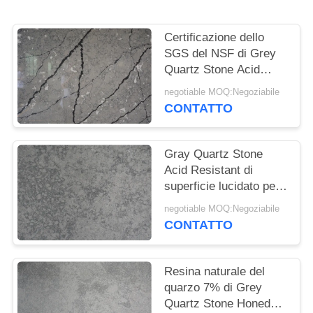
SITO
Certificazione dello
PRIVACY
SGS del NSF di Grey
POLICY
Quartz Stone Acid
Resistant di vetro del
negotiable MOQ:Negoziabile
controsoffitto della
CONTATTO
cucina
Gray Quartz Stone
Acid Resistant di
superficie lucidato per
il punto del blocchetto
negotiable MOQ:Negoziabile
del controsoffitto della
CONTATTO
cucina
Resina naturale del
quarzo 7% di Grey
Quartz Stone Honed