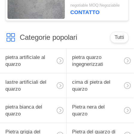
Surface 93% del
negotiable MOQ:Negoziabile
davanzale della
CONTATTO
finestra affiancata di
piastrella per
pavimento
Categorie popolari
Tutti
pietra artificiale al
pietra quarzo
quarzo
ingegnerizzati
lastre artificiali del
cima di pietra del
quarzo
quarzo
pietra bianca del
Pietra nera del
quarzo
quarzo
Pietra grigia del
Pietra del quarzo di